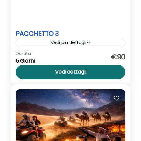
PACCHETTO 3
Vedi più dettagli
Durata:
Pacchetto 3: Sharm Vecchia, Ras
€90
5 Giorni
Mohamed via terra , Isola Bianca, Canyon
Colorato e Blue Hole.
Vedi dettagli
Sharm El Sheikh
1-100 persone