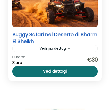
Buggy Safari nel Deserto di Sharm
El Sheikh
Vedi più dettagli
Durata:
Avventura in dune buggy nel deserto di
€30
3 ore
Sharm El Sheikh tra dune, villaggio beduino
e panorami del Sinai.
Vedi dettagli
Sharm El Sheikh
1-50 persone