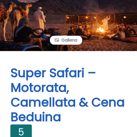
Galleria
Super Safari –
Motorata,
Camellata & Cena
Beduina
5