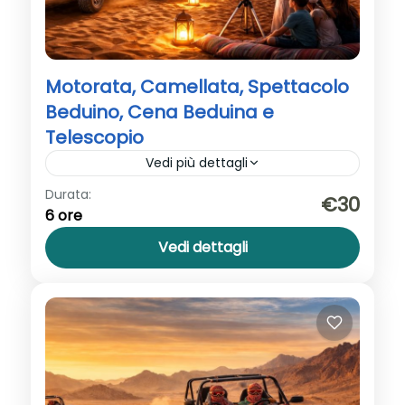
Motorata, Camellata, Spettacolo
Beduino, Cena Beduina e
Telescopio
Vedi più dettagli
Durata:
Motorata e Camellata con Stelle è
€30
6 ore
un’escursione serale nel deserto che
unisce avventura in moto, cammellata
Vedi dettagli
panoramica, cena beduina e osservazione
Sharm El Sheikh
delle stelle al telescopio.
1-50 persone