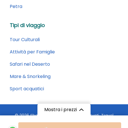
Petra
Tipi di viaggio
Tour Culturali
Attività per Famiglie
Safari nel Deserto
Mare & Snorkeling
Sport acquatici
Mostra i prezzi
© 2026 SharmAdvisor. Tutti i diritti riservati.
Travel
Monster by
WP Travel Engine.
Powered by
WordPress
.
da
da