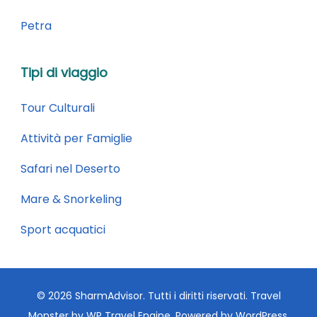
Petra
Tipi di viaggio
Tour Culturali
Attività per Famiglie
Safari nel Deserto
Mare & Snorkeling
Sport acquatici
© 2026 SharmAdvisor. Tutti i diritti riservati.
Travel
Monster by
WP Travel Engine.
Powered by
WordPress
.