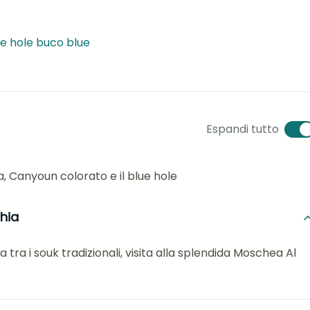
ue hole buco blue
Espandi tutto
Canyoun colorato e il blue hole
chia
 tra i souk tradizionali, visita alla splendida Moschea Al