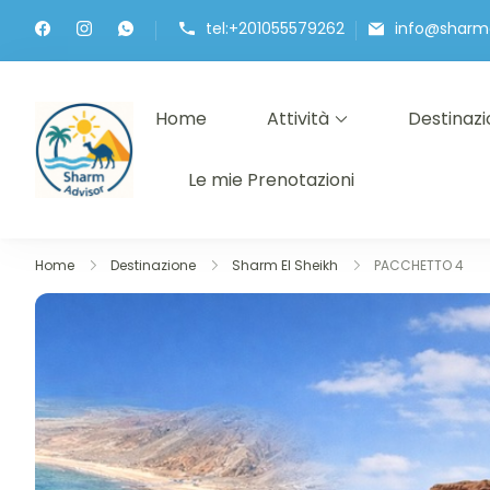
Skip
tel:+201055579262
info@sharm
to
content
Home
Attività
Destinaz
Sharmadvisor – Escursioni a Sharm 
Le Migliori Escursioni nel Mar Rosso
Le mie Prenotazioni
Home
Destinazione
Sharm El Sheikh
PACCHETTO 4