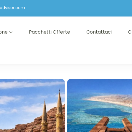
advisor.com
ione
Pacchetti Offerte
Contattaci
C
El Sheikh