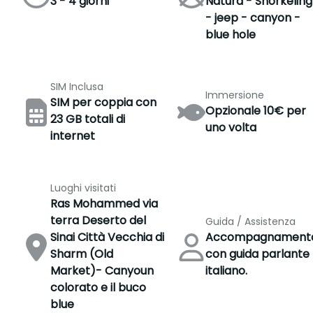
3 - 4 giorni
Natura - Snorkeling
- jeep - canyon -
blue hole
SIM Inclusa
Immersione
SIM per coppia con
Opzionale 10€ per
23 GB totali di
uno volta
internet
Luoghi visitati
Ras Mohammed via
terra Deserto del
Guida / Assistenza
Sinai Città Vecchia di
Accompagnament
Sharm (Old
con guida parlante
Market)- Canyoun
italiano.
colorato e il buco
blue