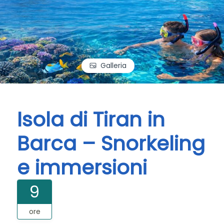
Galleria
Isola di Tiran in
Barca – Snorkeling
e immersioni
9
ore