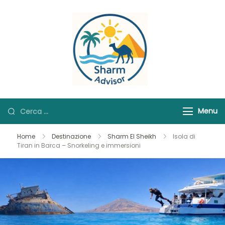
Skip
to
content
Sharmadvisor –
Le Migliori Escursioni
Escursioni a
nel Mar Rosso
Sharm El Sheikh
Ricerca
Menu
per:
Home
Destinazione
Sharm El Sheikh
Isola di
Tiran in Barca – Snorkeling e immersioni