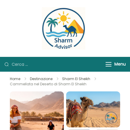
Skip
to
content
Sharmadvisor –
Le Migliori Escursioni
Escursioni a
nel Mar Rosso
Sharm El Sheikh
Ricerca
Menu
per:
Home
Destinazione
Sharm El Sheikh
Cammellata nel Deserto di Sharm El Sheikh