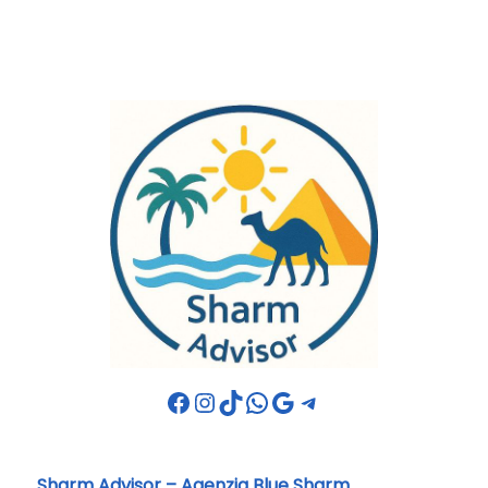
Facebook
Instagram
TikTok
WhatsApp
Google
Telegram
Sharm Advisor – Agenzia Blue Sharm