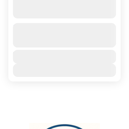
Extreme Sharm 6×1 – Motorata,
Cammello, Banana & Paracadute
Vedi più dettagli
Durata:
safari-deserto family-trip
€45
5 ore
Extreme Sharm 6×1 è un pacchetto
Vedi dettagli
esclusivo che combina deserto e mare in
un’unica esperienza adrenalinica, ideale per
chi vuole vivere il meglio di Sharm in poco
Sharm El Sheikh
tempo.
1-50 persone