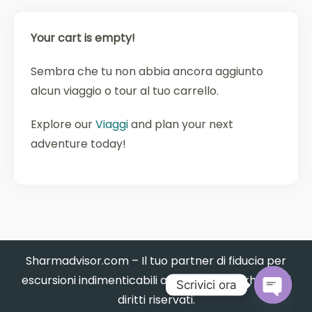
Your cart is empty!
Sembra che tu non abbia ancora aggiunto
alcun viaggio o tour al tuo carrello.
Explore our
Viaggi
and plan your next
adventure today!
Sharmadvisor.com – Il tuo partner di fiducia per
escursioni indimenticabili a Sharm El Sheikh. Tutti i
Scrivici ora
diritti riservati.
Open