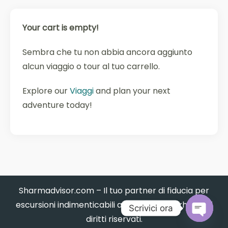
Your cart is empty!
Sembra che tu non abbia ancora aggiunto
alcun viaggio o tour al tuo carrello.
Explore our
Viaggi
and plan your next
adventure today!
Sharmadvisor.com – Il tuo partner di fiducia per
escursioni indimenticabili a Sharm El Sheikh. Tutti i
Scrivici ora
diritti riservati.
Open